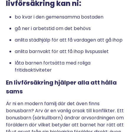
livförsäkring kan ni:
bo kvar i den gemensamma bostaden
gå ner i arbetstid om det behövs
anlita städhjälp för att få vardagen att gå ihop
anlita barnvakt för att få ihop livspusslet
låta barnen fortsätta med roliga
fritidsaktiviteter
En livförsäkring hjälper alla att hålla
sams
Är ni en modern familj där det även finns
bonusbarn? Arv är en vanlig orsak till konflikter. Ett
bonusbarn (särkullbarn) ändrar arvsordningen om
föräldern dör vilket betyder att barnet har rätt att
få ut arvet från sin biologiska förälder direkt; även