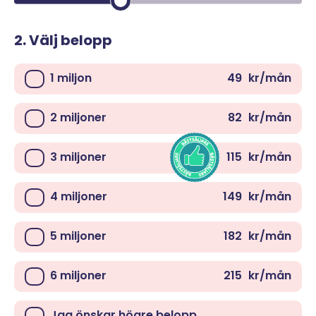
2.
Välj belopp
1
miljon
49
kr/mån
2
miljoner
82
kr/mån
3
miljoner
115
kr/mån
4
miljoner
149
kr/mån
5
miljoner
182
kr/mån
6
miljoner
215
kr/mån
Jag önskar högre belopp