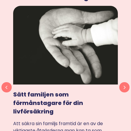
Bou
livf
Sätt familjen som
för
förmånstagare för din
livförsäkring
Att f
arna
tuffa
Att säkra sin familjs framtid är en av de
behöv
ring
viktigaste åtgärderna man kan ta som