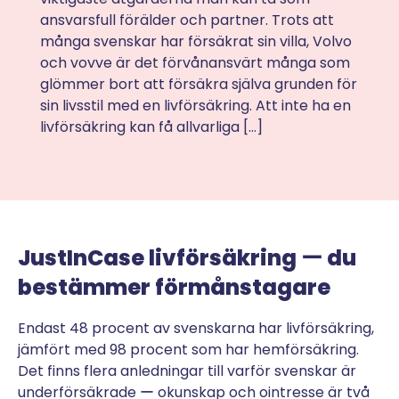
varda
ansvarsfull förälder och partner. Trots att
och j
över
många svenskar har försäkrat sin villa, Volvo
känsl
kan
och vovve är det förvånansvärt många som
boupp
tion.
glömmer bort att försäkra själva grunden för
en be
alar
sin livsstil med en livförsäkring. Att inte ha en
livförsäkring kan få allvarliga […]
JustInCase livförsäkring ー du
bestämmer förmånstagare
Endast 48 procent av svenskarna har livförsäkring,
jämfört med 98 procent som har hemförsäkring.
Det finns flera anledningar till varför svenskar är
underförsäkrade ー okunskap och ointresse är två