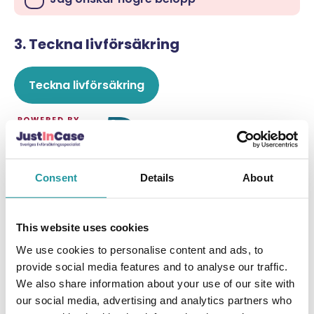
3.
Teckna livförsäkring
Teckna livförsäkring
Consent
Details
About
Jag har redan JustInCase, jag vill
logga in
.
This website uses cookies
We use cookies to personalise content and ads, to
Klarar ni er utan livförsäkring
provide social media features and to analyse our traffic.
med förmånstagare?
We also share information about your use of our site with
our social media, advertising and analytics partners who