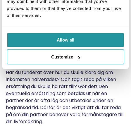
may combine it with other information that you’ve
Vi nämnde tidigare okunskap och ointresse som en
provided to them or that they’ve collected from your use
anledning till varför så få har livförsäkring med
of their services.
förmånstagare. Samtidigt visar statistik att 2 av 5
kvinnor med hemmavarande barn måste flytta om
partnern dör för att de inte har råd att bo kvar, en
siffra dubbelt så hög jämfört med männen (källa:
Allow all
Insfostat juni 2022). Vi ser statistiken som ett
tecken på att samhällets skydd behöver
Customize
kompletteras.
Har du funderat över hur du skulle klara dig om
inkomsten halverades? Och tagit reda på vilken
ersättning du skulle ha rätt till? Gör det! Den
eventuella ersättning som betalas ut när en
partner dör är ofta låg och utbetalas under en
begränsad tid. Därför är det viktigt att du tar reda
på om din partner behöver vara förmånstagare till
din livförsäkring.