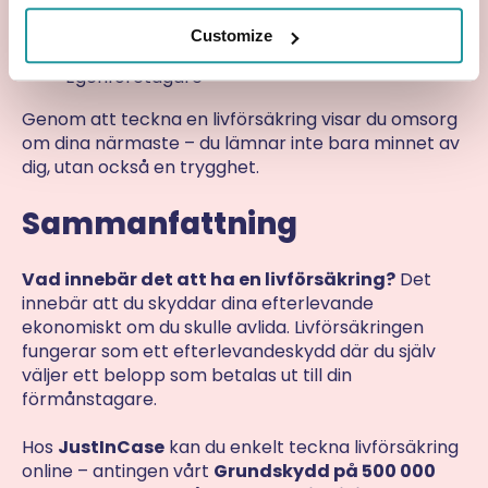
Sambo eller gifta par med gemensam
Customize
ekonomi
Egenföretagare
Genom att teckna en livförsäkring visar du omsorg
om dina närmaste – du lämnar inte bara minnet av
dig, utan också en trygghet.
Sammanfattning
Vad innebär det att ha en livförsäkring?
Det
innebär att du skyddar dina efterlevande
ekonomiskt om du skulle avlida. Livförsäkringen
fungerar som ett efterlevandeskydd där du själv
väljer ett belopp som betalas ut till din
förmånstagare.
Hos
JustInCase
kan du enkelt teckna livförsäkring
online – antingen vårt
Grundskydd på 500 000