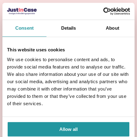
Flexibilitet att välja förmånstagare själv
Skattefritt engångsbelopp till
Consent
Details
About
mottagarna
Enkel ansökan via
JustInCase.se
This website uses cookies
En livförsäkring är särskilt viktig om du har barn,
We use cookies to personalise content and ads, to
bolån eller en partner som är beroende av din
provide social media features and to analyse our traffic.
inkomst.
We also share information about your use of our site with
our social media, advertising and analytics partners who
Vem behöver livförsäkring?
may combine it with other information that you’ve
provided to them or that they’ve collected from your use
Du som har anhöriga som skulle påverkas
of their services.
ekonomiskt av din bortgång bör överväga att
teckna en livförsäkring. Det gäller särskilt:
Småbarnsföräldrar
Allow all
Personer med stora lån