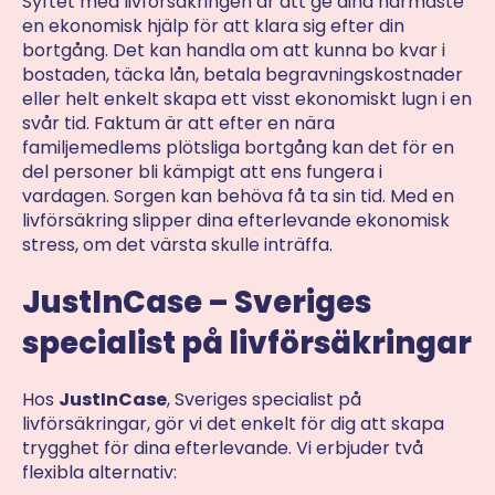
Syftet med livförsäkringen är att ge dina närmaste
en ekonomisk hjälp för att klara sig efter din
bortgång. Det kan handla om att kunna bo kvar i
bostaden, täcka lån, betala begravningskostnader
eller helt enkelt skapa ett visst ekonomiskt lugn i en
svår tid. Faktum är att efter en nära
familjemedlems plötsliga bortgång kan det för en
del personer bli kämpigt att ens fungera i
vardagen. Sorgen kan behöva få ta sin tid. Med en
livförsäkring slipper dina efterlevande ekonomisk
stress, om det värsta skulle inträffa.
JustInCase – Sveriges
specialist på livförsäkringar
Hos
JustInCase
, Sveriges specialist på
livförsäkringar, gör vi det enkelt för dig att skapa
trygghet för dina efterlevande. Vi erbjuder två
flexibla alternativ: