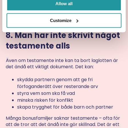
Allow all
Särkullbarnets rätt gäller efter bodelningen, och
det kan innebära att partnern förlorar mer än man
tror.
Customize
8. Man har inte skrivit något
testamente alls
Även om testamente inte kan ta bort laglotten är
det ändå ett viktigt dokument. Det kan:
skydda partnern genom att ge fri
förfoganderätt över resterande arv
styra vem som ska få vad
minska risken för konflikt
skapa trygghet för både barn och partner
Många bonusfamiljer saknar testamente – ofta för
att de tror att det ändå inte gör skillnad. Det är ett