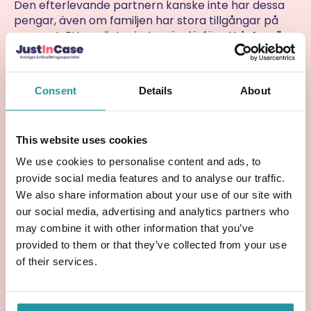
Den efterlevande partnern kanske inte har dessa
pengar, även om familjen har stora tillgångar på
pappret. Ett vanligt misstag är därför att
inte göra
en ekonomisk genomgång i förväg
.
7. Man blandar ihop
Consent
Details
About
“giftorättsgods” och “arv”
This website uses cookies
Giftorättsgods innebär att makarna delar på
värdet vid bodelningen, men det betyder inte att
We use cookies to personalise content and ads, to
arvet fördelas lika. Det är många som tror att
provide social media features and to analyse our traffic.
bodelningen och arvet är samma sak, vilket skapar
We also share information about your use of our site with
osäkerhet.
our social media, advertising and analytics partners who
may combine it with other information that you’ve
I själva verket är det två separata juridiska
provided to them or that they’ve collected from your use
processer:
of their services.
Bodelning sker först.
Arvet fördelas sedan.