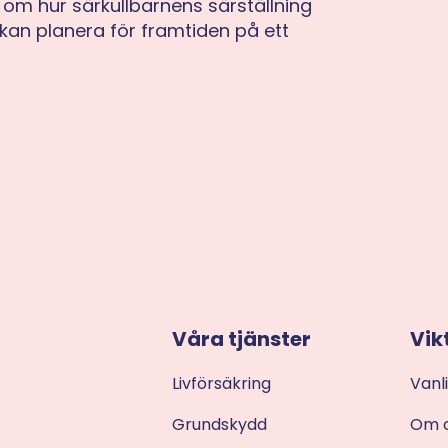
om hur särkullbarnens särställning
kan planera för framtiden på ett
Våra tjänster
Vik
Livförsäkring
Vanl
Grundskydd
Om 