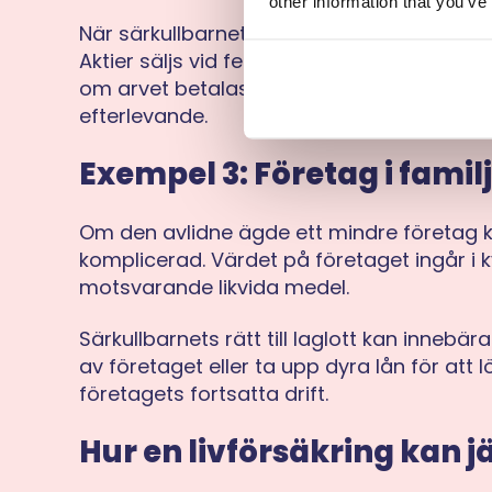
other information that you’ve
När särkullbarnet begär ut sin laglott beh
Aktier säljs vid fel tillfälle och bufferten f
om arvet betalas ut korrekt kan den ekono
efterlevande.
Exempel 3: Företag i famil
Om den avlidne ägde ett mindre företag k
komplicerad. Värdet på företaget ingår i k
motsvarande likvida medel.
Särkullbarnets rätt till laglott kan innebä
av företaget eller ta upp dyra lån för att lö
företagets fortsatta drift.
Hur en livförsäkring kan