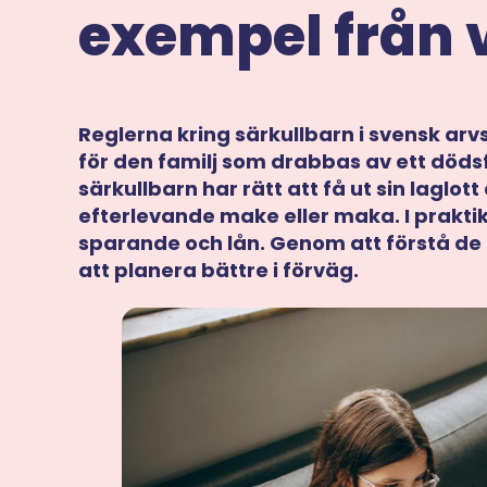
exempel från 
Reglerna kring särkullbarn i svensk arv
för den familj som drabbas av ett dödsf
särkullbarn har rätt att få ut sin laglott
efterlevande make eller maka. I prakt
sparande och lån. Genom att förstå d
att planera bättre i förväg.