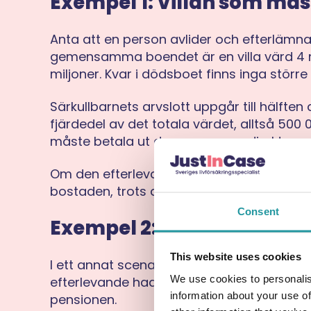
Exempel 1: Villan som mås
Anta att en person avlider och efterlämna
gemensamma boendet är en villa värd 4 m
miljoner. Kvar i dödsboet finns inga större 
Särkullbarnets arvslott uppgår till hälften
fjärdedel av det totala värdet, alltså 50
måste betala ut denna summa direkt om 
Om den efterlevande saknar kontanter kan al
bostaden, trots att man kanske hade plane
Consent
Exempel 2: Sparande som f
This website uses cookies
I ett annat scenario finns ett fritidshus, ak
We use cookies to personalis
efterlevande hade tänkt använda sparan
information about your use of
pensionen.