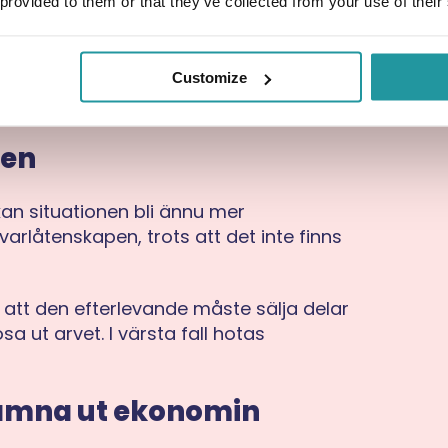
 provided to them or that they’ve collected from your use of their
över delar av sparandet lösas upp.
ör framtida utgifter minskar kraftigt. Även
miska effekten bli långvarig för den
Customize
jen
an situationen bli ännu mer
varlåtenskapen, trots att det inte finns
ra att den efterlevande måste sälja delar
sa ut arvet. I värsta fall hotas
 jämna ut ekonomin