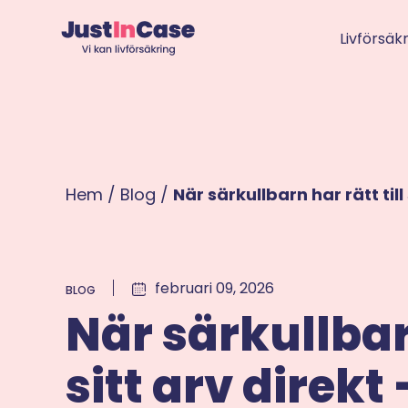
Livförsäk
Hem
/
Blog
/
När särkullbarn har rätt ti
februari 09, 2026
BLOG
När särkullbarn
sitt arv direk