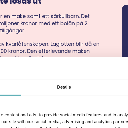
te lösas ut
r en make samt ett särkullbarn. Det
iljoner kronor med ett bolån på 2
tillgångar.
 av kvarlåtenskapen. Laglotten blir då en
0 000 kronor. Den efterlevande maken
barnet begär det.
ternativet bli att ta nya lån eller sälja
rat att bo kvar.
Details
örsvinner över en natt
De
tier och ett sparkapital. Den
e content and ads, to provide social media features and to analy
det som ekonomisk trygghet under
 our site with our social media, advertising and analytics partn