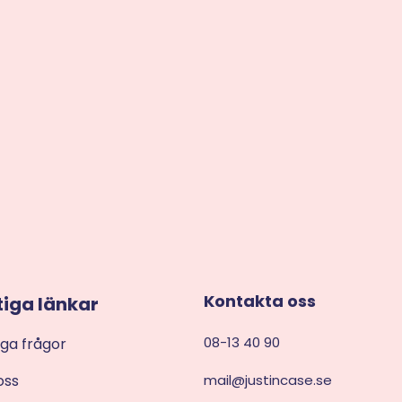
Kontakta oss
tiga länkar
08-13 40 90
iga frågor
oss
mail@justincase.se