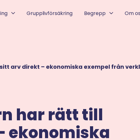
ring
Grupplivförsäkring
Begrepp
Om o
ll sitt arv direkt – ekonomiska exempel från verk
 har rätt till
t – ekonomiska