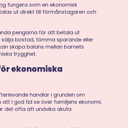
ing
fungera som en ekonomisk
las ut direkt till förmånstagaren och
ända pengarna för att betala ut
va sälja bostad, tömma sparande eller
 kan skapa balans mellan barnets
iska trygghet.
 för ekonomiska
efterlevande handlar i grunden om
att i god tid se över familjens ekonomi,
r det ofta att undvika akuta