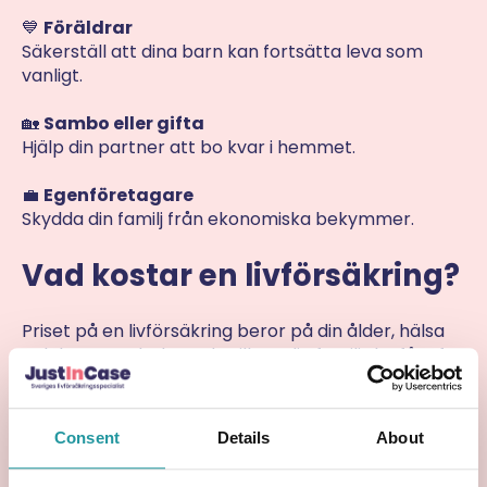
💙
Föräldrar
Säkerställ att dina barn kan fortsätta leva som
vanligt.
🏡
Sambo eller gifta
Hjälp din partner att bo kvar i hemmet.
💼
Egenföretagare
Skydda din familj från ekonomiska bekymmer.
Vad kostar en livförsäkring?
Priset på en livförsäkring beror på din ålder, hälsa
och hur stort belopp du vill att din familj ska få. Ofta
kostar det bara någon eller några hundralappar i
månaden – en liten summa för en stor trygghet!
Consent
Details
About
Sammanfattning