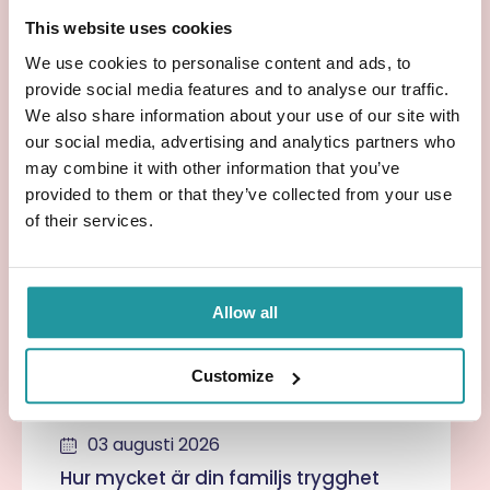
Med en livförsäkring kan du ge dina närstående en
This website uses cookies
trygg framtid. De får pengar att göra vad de vill
We use cookies to personalise content and ads, to
med – utan krav och begränsningar. En enkel
provide social media features and to analyse our traffic.
lösning för att skapa ekonomisk trygghet när den
We also share information about your use of our site with
behövs som mest.
our social media, advertising and analytics partners who
may combine it with other information that you’ve
Vill du ge din familj den bästa tryggheten?
JustInCase erbjuder både en generös och prisvärd
provided to them or that they’ve collected from your use
individuell livförsäkring
, samt vårt unika
Grundskydd
,
of their services.
helt utan hälsofrågor.
Allow all
Senaste bloggposter
Customize
03 augusti 2026
Hur mycket är din familjs trygghet