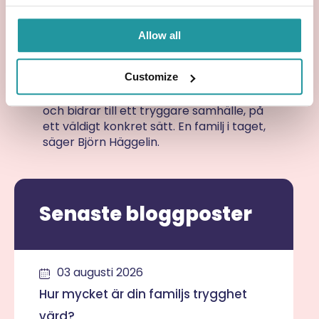
människor trygghet. Att veta att barnen
kan bo kvar i sitt hem, att bolånet inte
blir en börda, och att sorgeperioden inte
Allow all
dessutom ska behöva tyngas av
ekonomisk oro. Att vara helt
Customize
specialiserade på livförsäkringar är
därför en stolthet. Vi känner att vi är med
och bidrar till ett tryggare samhälle, på
ett väldigt konkret sätt. En familj i taget,
säger Björn Häggelin.
Senaste bloggposter
03 augusti 2026
Hur mycket är din familjs trygghet
värd?