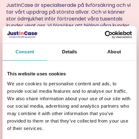
JustInCase är specialiserade på livförsäkring och vi
tar vårt uppdrag på största allvar. Och vi känner
stor ödmjukhet inför förtroendet våra tusentals
kunder visat oss. Vi försöker att hjälpa våra kunder
att hitta rätt skydd, med fokus på
enkla, tydliga
och prisvärda livförsäkringar
. Vårt mål är att
ingen ska stå oförberedd när livet tar en oväntad
Consent
Details
About
vändning.
Vi arbetar dagligen med att:
This website uses cookies
Öka kunskapen om livförsäkringar i Sverige
We use cookies to personalise content and ads, to
Ge rådgivning som är enkel att förstå
provide social media features and to analyse our traffic.
Säkerställa att familjer har rätt nivå av skydd
We also share information about your use of our site with
our social media, advertising and analytics partners who
Varför vi gör det vi gör
may combine it with other information that you’ve
provided to them or that they’ve collected from your use
– Det handlar om mer än siffror och
of their services.
premier. För oss handlar det om att ge