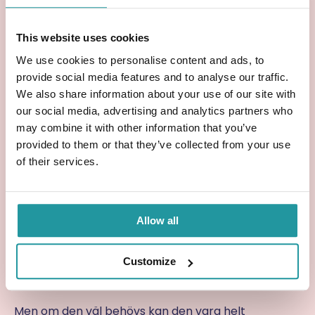
För många är det självklart att försäkra bilen,
hemmet eller mobilen. Men betydligt färre
funderar över vad som händer med familjen
This website uses cookies
ekonomiskt om någon inte längre finns kvar.
We use cookies to personalise content and ads, to
Det är kanske inte den roligaste frågan att ställa
provide social media features and to analyse our traffic.
sig. Men det är en viktig fråga.
We also share information about your use of our site with
our social media, advertising and analytics partners who
Speciellt när man har barn, bolån eller någon
may combine it with other information that you’ve
annan som är beroende av ens inkomst.
provided to them or that they’ve collected from your use
of their services.
Den viktigaste försäkringen
är ofta den man aldrig
Allow all
använder
Customize
Det fina med en livförsäkring är egentligen att man
hoppas att den aldrig ska behövas.
Men om den väl behövs kan den vara helt