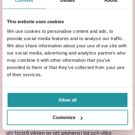
Consent
Details
About
Livförsäkring är särskilt relevant om:
du och din partner äger bostad tillsammans
This website uses cookies
ekonomin är beroende av bådas inkomster
We use cookies to personalise content and ads, to
det finns barn från tidigare relationer
provide social media features and to analyse our traffic.
ni vill undvika att ekonomiska frågor skapar
We also share information about your use of our site with
konflikter
our social media, advertising and analytics partners who
ni vill säkerställa trygghet för efterlevande
may combine it with other information that you’ve
JustInCase – ökar
provided to them or that they’ve collected from your use
of their services.
kunskapen om
livförsäkring och arv
Allow all
JustInCase
arbetar för att sprida information om
hur livförsäkring, arv och familjeekonomi påverkar
Customize
varandra, särskilt i familjer där särkullbarn finns.
Genom att öka kunskapen vill JustInCase hjälpa fler
att förstå vikten av att planera i tid och vilka