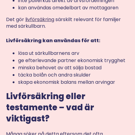
inte påverkas direkt av arvsfördelningen
kan användas omedelbart av mottagaren
Det gör
livförsäkring
särskilt relevant för familjer
med särkullbarn.
Livförsäkring kan användas för att:
lösa ut särkullbarnens arv
ge efterlevande partner ekonomisk trygghet
minska behovet av att sälja bostad
täcka bolån och andra skulder
skapa ekonomisk balans mellan arvingar
Livförsäkring eller
testamente – vad är
viktigast?
Många söker på detta eftersom det ofta