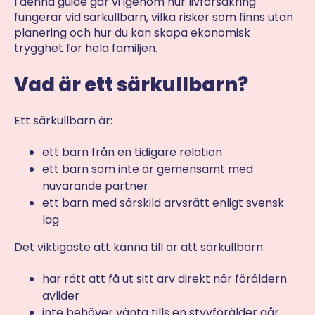
I denna guide går vi igenom hur livförsäkring
fungerar vid särkullbarn, vilka risker som finns utan
planering och hur du kan skapa ekonomisk
trygghet för hela familjen.
Vad är ett särkullbarn?
Ett särkullbarn är:
ett barn från en tidigare relation
ett barn som inte är gemensamt med
nuvarande partner
ett barn med särskild arvsrätt enligt svensk
lag
Det viktigaste att känna till är att särkullbarn:
har rätt att få ut sitt arv direkt när föräldern
avlider
inte behöver vänta tills en styvförälder går