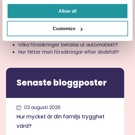
redan idag och glöm inte bort att se till att din
partner också skaffar en.
Allow all
I den här artikeln har vi tagit upp:
Customize
Vilka försäkringar är viktiga efter dödsfall?
Vilka försäkringar betalas ut automatiskt?
Hur hittar man försäkringar efter dödsfall?
Senaste bloggposter
03 augusti 2026
Hur mycket är din familjs trygghet
värd?