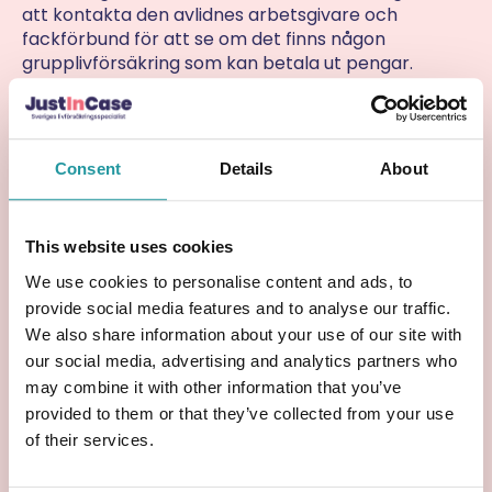
att kontakta den avlidnes arbetsgivare och
fackförbund för att se om det finns någon
grupplivförsäkring som kan betala ut pengar.
Det är också viktigt att prata med andra
familjemedlemmar eller vänner som kan ha
kännedom om försäkringar som den avlidne hade.
Consent
Details
About
De kan ha viktig information som kan hjälpa till att
hitta försäkringar efter dödsfall.
This website uses cookies
Trygga familjens framtid
We use cookies to personalise content and ads, to
med JustInCase
provide social media features and to analyse our traffic.
We also share information about your use of our site with
Se till att familjen klarar sig även om du eller din
our social media, advertising and analytics partners who
partner är borta genom att teckna en livförsäkring.
may combine it with other information that you’ve
JustInCase är specialister på livförsäkringar och
provided to them or that they’ve collected from your use
erbjuder prisvärda försäkringar som betalar ut
of their services.
engångsbelopp som är anpassade efter 2020-
talets höga levnadskostnader.
Teckna försäkringen